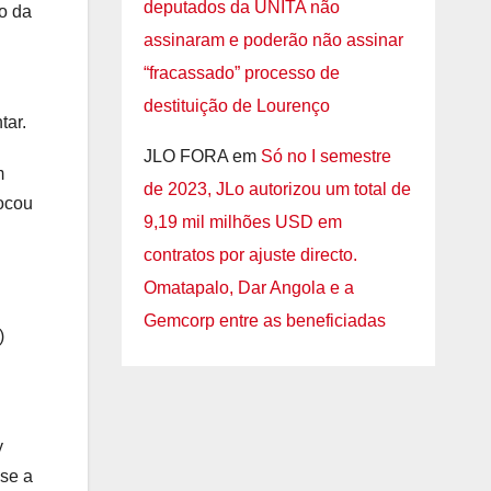
deputados da UNITA não
mo da
assinaram e poderão não assinar
“fracassado” processo de
destituição de Lourenço
tar.
JLO FORA
em
Só no I semestre
m
de 2023, JLo autorizou um total de
vocou
9,19 mil milhões USD em
contratos por ajuste directo.
Omatapalo, Dar Angola e a
Gemcorp entre as beneficiadas
)
y
sse a