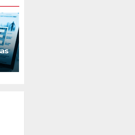
sas
nos