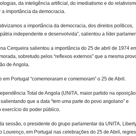
gias, da inteligência artificial, do imediatismo e do relativis
ar a importância da democracia.
ivizamos a importância da democracia, dos direitos políticos,
átria independente e desenvolvida”, salientou a líder parlamen
na Cerqueira salientou a importância do 25 de abril de 1974 e
emorada, sobretudo pelos “reflexos externos” que a mesma pro
ção de Angola.
ue em Portugal “comemoraram e comemoram” o 25 de Abril.
ependência Total de Angola (UNITA, maior partido na oposição
salientando que a data “tem uma parte do povo angolano” e
 exercício do poder público.
 da sessão, o presidente do grupo parlamentar da UNITA, Libert
 Lourenço, em Portugal nas celebrações do 25 de Abril, regre