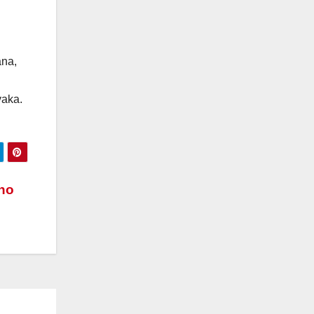
ana,
yaka.
 no