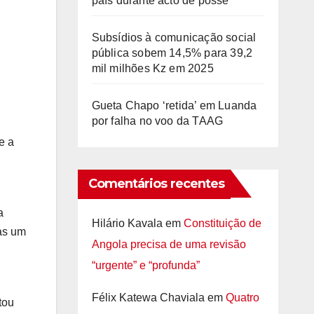
país durante acto de posse
Subsídios à comunicação social
pública sobem 14,5% para 39,2
mil milhões Kz em 2025
Gueta Chapo ‘retida’ em Luanda
por falha no voo da TAAG
e a
Comentários recentes
a
Hilário Kavala
em
Constituição de
as um
Angola precisa de uma revisão
“urgente” e “profunda”
Félix Katewa Chaviala
em
Quatro
tou