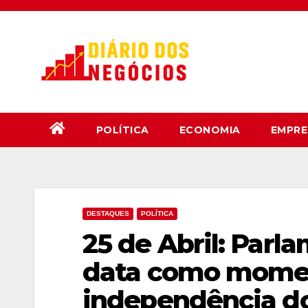
Skip
to
content
POLÍTICA
ECONOMIA
EMPRE
DESTAQUES
POLÍTICA
25 de Abril: Parl
data como momen
independência do