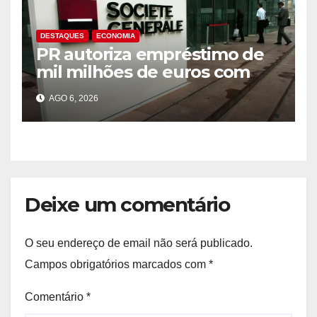
DESTAQUES
ECONOMIA
PR autoriza empréstimo de
mil milhões de euros com
Société Générale para o PIP
AGO 6, 2026
Deixe um comentário
O seu endereço de email não será publicado.
Campos obrigatórios marcados com
*
Comentário
*