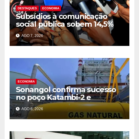
DESTAQUES
ECONOMIA
Subsídios à comunicação
social pública sobem 14,5%
para 39,2 mil milhões Kz em
AGO 7, 2026
2025
ECONOMIA
Sonangol confirma sucesso
no poço Katambi-2 e
antecipa novo ciclo de
AGO 6, 2026
produção de gás na Bacia de
Benguela