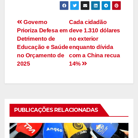
Navegação
Governo
Cada cidadão
Prioriza Defesa em
deve 1.310 dólares
de
Detrimento de
no exterior
artigos
Educação e Saúde
enquanto dívida
no Orçamento de
com a China recua
2025
14%
PUBLICAÇÕES RELACIONADAS