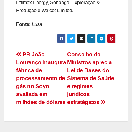
Effimax Energy, Sonangol Exploração &
Produção e Walcot Limited.
Fonte:
Lusa
Navegação
PR João
Conselho de
Lourenço inaugura
Ministros aprecia
de
fábrica de
Lei de Bases do
artigos
processamento de
Sistema de Saúde
gás no Soyo
e regimes
avaliada em
jurídicos
milhões de dólares
estratégicos