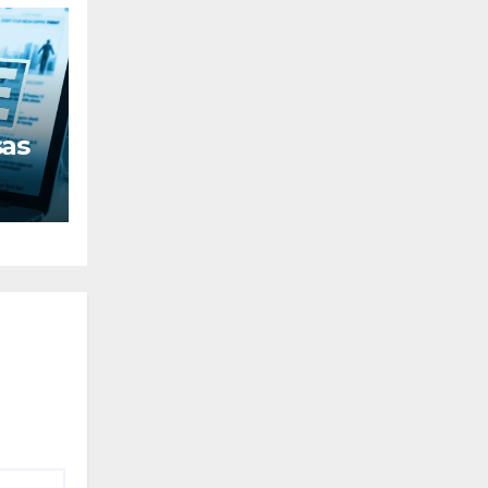
sas
nos