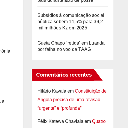
país durante acto de posse
Subsídios à comunicação social
pública sobem 14,5% para 39,2
mil milhões Kz em 2025
Gueta Chapo ‘retida’ em Luanda
por falha no voo da TAAG
imónia
Comentários recentes
Hilário Kavala
em
Constituição de
Angola precisa de uma revisão
a a
“urgente” e “profunda”
Félix Katewa Chaviala
em
Quatro