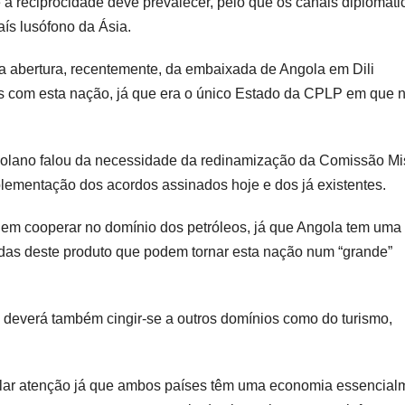
 a reciprocidade deve prevalecer, pelo que os canais diplomáti
país lusófono da Ásia.
a abertura, recentemente, da embaixada de Angola em Dili
ços com esta nação, já que era o único Estado da CPLP em que 
golano falou da necessidade da redinamização da Comissão Mi
plementação dos acordos assinados hoje e dos já existentes.
e em cooperar no domínio dos petróleos, já que Angola tem uma
zidas deste produto que podem tornar esta nação num “grande”
 deverá também cingir-se a outros domínios como do turismo,
cular atenção já que ambos países têm uma economia essencial