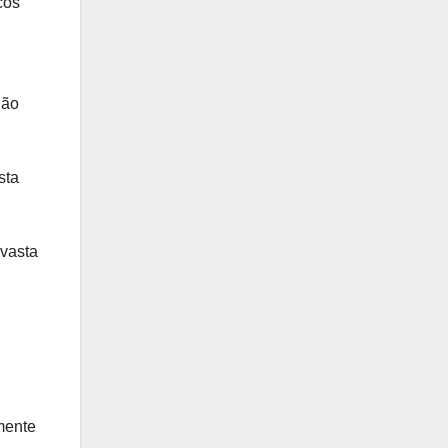
cos
não
sta
 vasta
mente