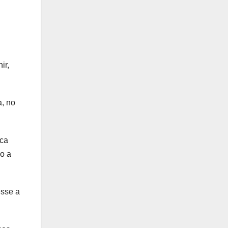
ir,
, no
ica
ão a
esse a