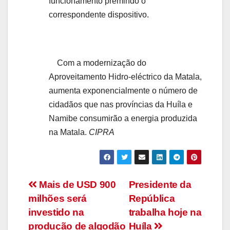
funcionamento premindo o
correspondente dispositivo.
Com a modernização do
Aproveitamento Hidro-eléctrico da Matala,
aumenta exponencialmente o número de
cidadãos que nas províncias da Huíla e
Namibe consumirão a energia produzida
na Matala.
CIPRA
Navegação
Mais de USD 900
Presidente da
milhões será
República
de
investido na
trabalha hoje na
produção de algodão
Huíla