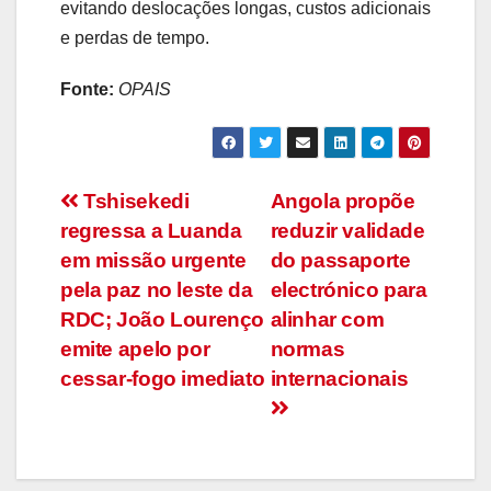
evitando deslocações longas, custos adicionais
e perdas de tempo.
Fonte:
OPAIS
Navegação
Tshisekedi
Angola propõe
regressa a Luanda
reduzir validade
de
em missão urgente
do passaporte
artigos
pela paz no leste da
electrónico para
RDC; João Lourenço
alinhar com
emite apelo por
normas
cessar-fogo imediato
internacionais