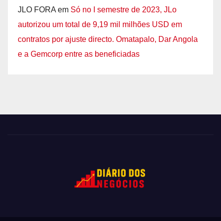
JLO FORA
em
Só no I semestre de 2023, JLo
autorizou um total de 9,19 mil milhões USD em
contratos por ajuste directo. Omatapalo, Dar Angola
e a Gemcorp entre as beneficiadas