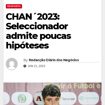
DESPORTO
CHAN´2023:
Seleccionador
admite poucas
hipóteses
By
Redacção Diário dos Negócios
JAN 21, 2023