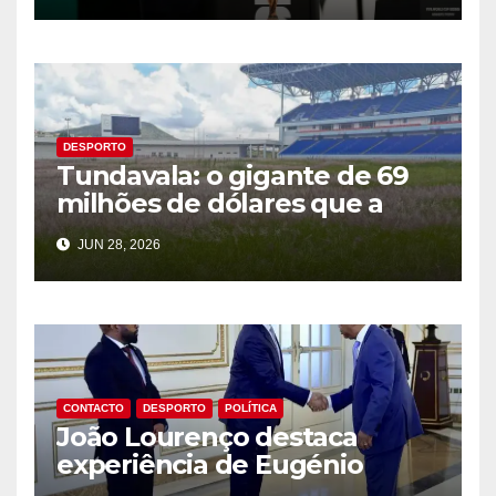
DESPORTO
Tundavala: o gigante de 69
milhões de dólares que a
CAF rejeitou
JUN 28, 2026
CONTACTO
DESPORTO
POLÍTICA
João Lourenço destaca
experiência de Eugénio
Laborinho