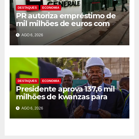
DESTAQUES
ECONOMIA
PR autoriza empréstimo de
mil milhões de euros com
Société Générale para o PIP
AGO 6, 2026
DESTAQUES
ECONOMIA
Presidente aprova 137,6 mil
milhões de kwanzas para
melhorar água em três
AGO 6, 2026
províncias