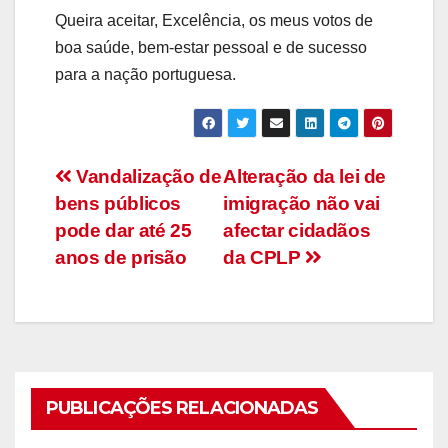
Queira aceitar, Excelência, os meus votos de
boa saúde, bem-estar pessoal e de sucesso
para a nação portuguesa.
Navegação
Vandalização de
Alteração da lei de
bens públicos
imigração não vai
de
pode dar até 25
afectar cidadãos
artigos
anos de prisão
da CPLP
PUBLICAÇÕES RELACIONADAS