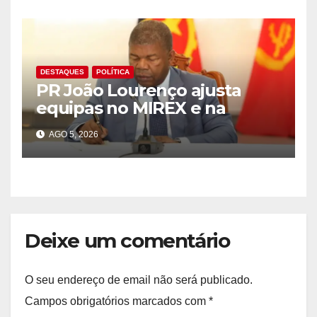
DESTAQUES
POLÍTICA
PR João Lourenço ajusta
equipas no MIREX e na
governação do Cuanza Sul
AGO 5, 2026
Deixe um comentário
O seu endereço de email não será publicado.
Campos obrigatórios marcados com
*