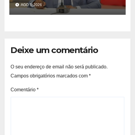
governação do Cuanza Sul
AGO 5, 2026
Deixe um comentário
O seu endereço de email não será publicado.
Campos obrigatórios marcados com
*
Comentário
*