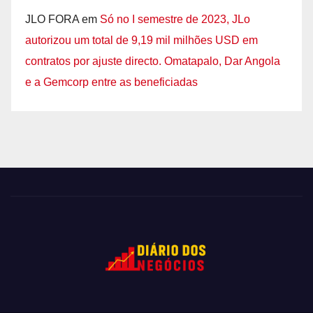
JLO FORA
em
Só no I semestre de 2023, JLo
autorizou um total de 9,19 mil milhões USD em
contratos por ajuste directo. Omatapalo, Dar Angola
e a Gemcorp entre as beneficiadas