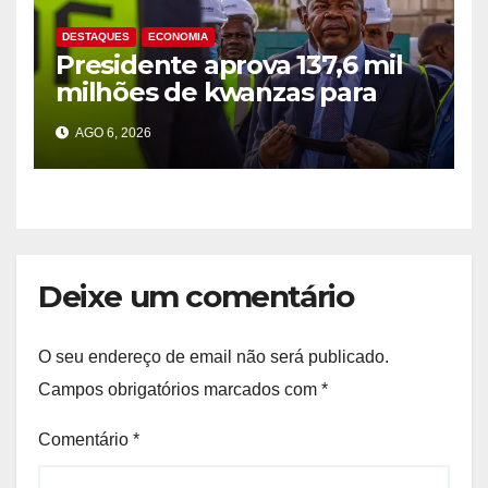
DESTAQUES
ECONOMIA
Presidente aprova 137,6 mil
milhões de kwanzas para
melhorar água em três
AGO 6, 2026
províncias
Deixe um comentário
O seu endereço de email não será publicado.
Campos obrigatórios marcados com
*
Comentário
*