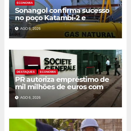
ECONOMIA
Sonangol confirma sucesso
no poço Katambi-2 e
antecipa novo ciclo de
AGO 6, 2026
produção de gás na Bacia de
Benguela
DESTAQUES
ECONOMIA
PR autoriza empréstimo de
mil milhões de euros com
Société Générale para o PIP
AGO 6, 2026