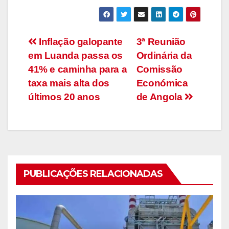
Navegação
Inflação galopante
3ª Reunião
em Luanda passa os
Ordinária da
de
41% e caminha para a
Comissão
artigos
taxa mais alta dos
Económica
últimos 20 anos
de Angola
PUBLICAÇÕES RELACIONADAS