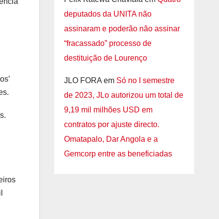
ência
deputados da UNITA não
assinaram e poderão não assinar
“fracassado” processo de
destituição de Lourenço
os’
JLO FORA
em
Só no I semestre
es.
de 2023, JLo autorizou um total de
9,19 mil milhões USD em
s.
contratos por ajuste directo.
Omatapalo, Dar Angola e a
Gemcorp entre as beneficiadas
eiros
l