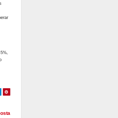
s
perar
45%,
o
posta