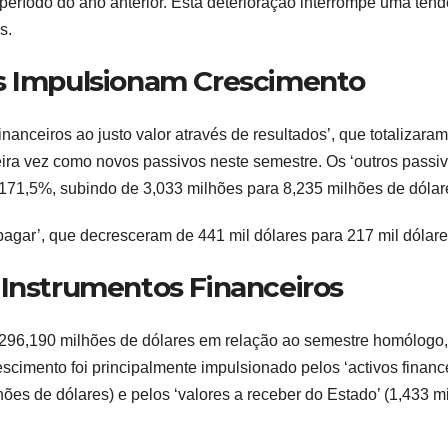
eríodo do ano anterior. Esta deterioração interrompe uma tend
s.
os Impulsionam Crescimento
anceiros ao justo valor através de resultados’, que totalizaram
ira vez como novos passivos neste semestre. Os ‘outros passiv
171,5%, subindo de 3,033 milhões para 8,235 milhões de dólar
 pagar’, que decresceram de 441 mil dólares para 217 mil dólare
 Instrumentos Financeiros
 296,190 milhões de dólares em relação ao semestre homólogo,
escimento foi principalmente impulsionado pelos ‘activos financ
lhões de dólares) e pelos ‘valores a receber do Estado’ (1,433 mi