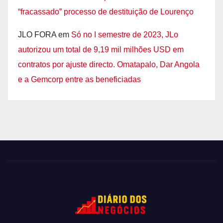
“fracassado” processo de destituição de Lourenço
JLO FORA
em
Só no I semestre de 2023, JLo
autorizou um total de 9,19 mil milhões USD em
contratos por ajuste directo. Omatapalo, Dar Angola
e a Gemcorp entre as beneficiadas