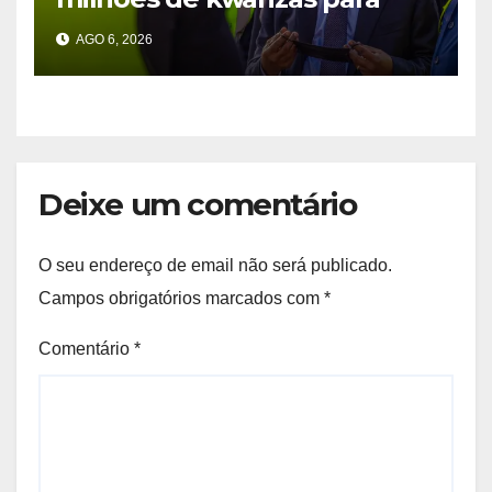
melhorar água em três
AGO 6, 2026
províncias
Deixe um comentário
O seu endereço de email não será publicado.
Campos obrigatórios marcados com
*
Comentário
*