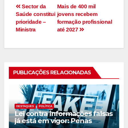
Navegação
Sector da
Mais de 400 mil
Saúde constitui
jovens recebem
de
prioridade –
formação profissional
artigos
Ministra
até 2027
PUBLICAÇÕES RELACIONADAS
DESTAQUES
POLÍTICA
Lei contra informações falsas
já está em vigor: Penas
podem chegar aos 10 anos