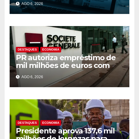
AGO 6, 2026
de prisão
DESTAQUES
ECONOMIA
PR autoriza empréstimo de
mil milhões de euros com
Société Générale para o PIP
AGO 6, 2026
DESTAQUES
ECONOMIA
Presidente aprova 137,6 mil
milhões de kwanzas para