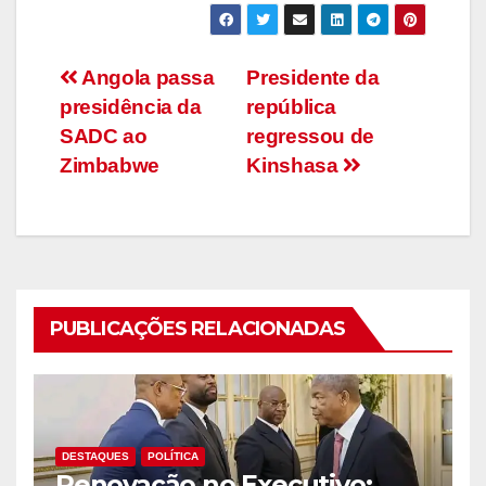
Navegação
Angola passa
Presidente da
presidência da
república
de
SADC ao
regressou de
artigos
Zimbabwe
Kinshasa
PUBLICAÇÕES RELACIONADAS
DESTAQUES
POLÍTICA
Renovação no Executivo: