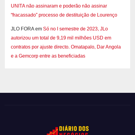
UNITA não assinaram e poderão não assinar
“fracassado” processo de destituição de Lourenço
JLO FORA
em
Só no I semestre de 2023, JLo
autorizou um total de 9,19 mil milhões USD em
contratos por ajuste directo. Omatapalo, Dar Angola
e a Gemcorp entre as beneficiadas