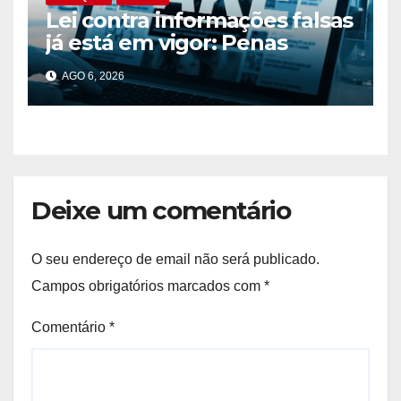
Lei contra informações falsas
já está em vigor: Penas
podem chegar aos 10 anos
AGO 6, 2026
de prisão
Deixe um comentário
O seu endereço de email não será publicado.
Campos obrigatórios marcados com
*
Comentário
*