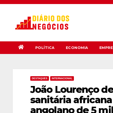
Skip
to
content
POLÍTICA
ECONOMIA
EMPRE
DESTAQUES
INTERNACIONAL
João Lourenço de
sanitária african
angolano de 5 m