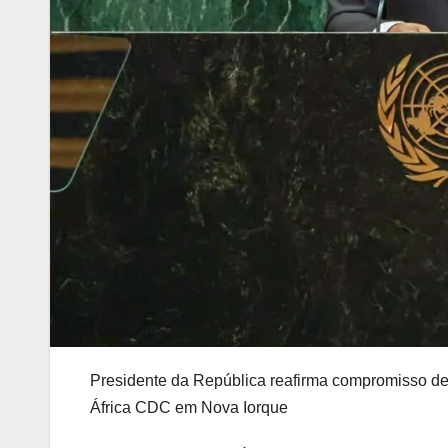
Presidente da República reafirma compromisso de 
África CDC em Nova Iorque