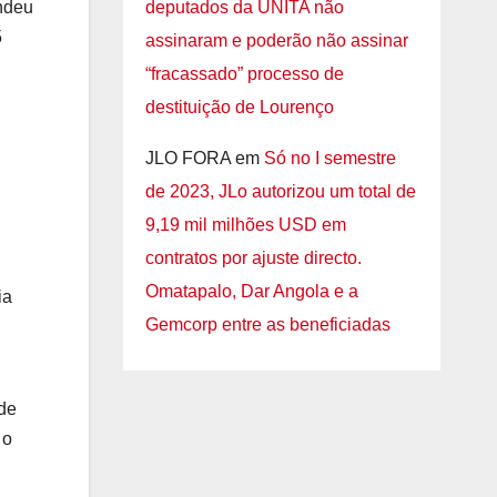
ndeu
deputados da UNITA não
5
assinaram e poderão não assinar
“fracassado” processo de
destituição de Lourenço
JLO FORA
em
Só no I semestre
de 2023, JLo autorizou um total de
9,19 mil milhões USD em
contratos por ajuste directo.
Omatapalo, Dar Angola e a
ia
Gemcorp entre as beneficiadas
 de
 o