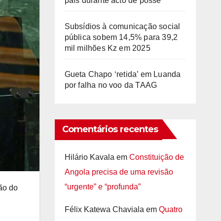
país durante acto de posse
Subsídios à comunicação social
pública sobem 14,5% para 39,2
mil milhões Kz em 2025
Gueta Chapo ‘retida’ em Luanda
por falha no voo da TAAG
Comentários recentes
Hilário Kavala
em
Constituição de
Angola precisa de uma revisão
“urgente” e “profunda”
ão do
Félix Katewa Chaviala
em
Quatro