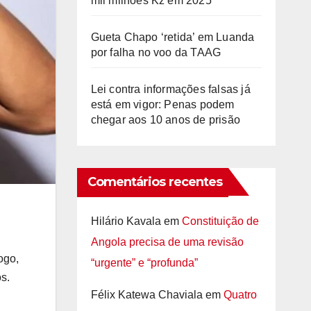
mil milhões Kz em 2025
Gueta Chapo ‘retida’ em Luanda
por falha no voo da TAAG
Lei contra informações falsas já
está em vigor: Penas podem
chegar aos 10 anos de prisão
Comentários recentes
Hilário Kavala
em
Constituição de
Angola precisa de uma revisão
ogo,
“urgente” e “profunda”
s.
Félix Katewa Chaviala
em
Quatro