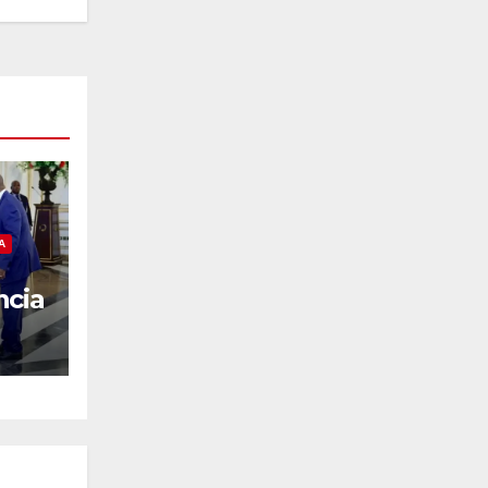
A
ncia