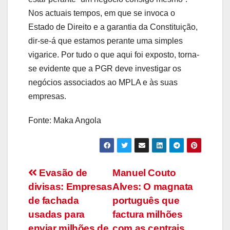
Nos actuais tempos, em que se invoca o
Estado de Direito e a garantia da Constituição,
dir-se-á que estamos perante uma simples
vigarice. Por tudo o que aqui foi exposto, torna-
se evidente que a PGR deve investigar os
negócios associados ao MPLA e às suas
empresas.
Fonte: Maka Angola
Navegação
Evasão de
Manuel Couto
divisas: Empresas
Alves: O magnata
de
de fachada
português que
artigos
usadas para
factura milhões
enviar milhões de
com as centrais