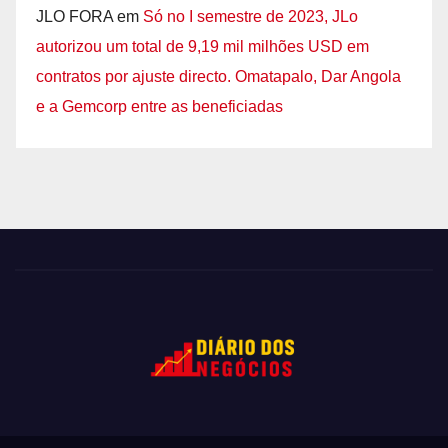
JLO FORA
em
Só no I semestre de 2023, JLo
autorizou um total de 9,19 mil milhões USD em
contratos por ajuste directo. Omatapalo, Dar Angola
e a Gemcorp entre as beneficiadas