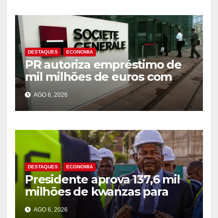
DESTAQUES
ECONOMIA
PR autoriza empréstimo de
mil milhões de euros com
Société Générale para o PIP
AGO 6, 2026
DESTAQUES
ECONOMIA
Presidente aprova 137,6 mil
milhões de kwanzas para
melhorar água em três
AGO 6, 2026
províncias