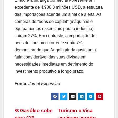
Embora a balança comercial apresente um
excedente de 4.900,3 milhões USD, a estrutura
das importações acende um sinal de alerta. As
compras de “bens de capital” (máquinas e
equipamentos essenciais para a indústria)
caíram 27%. Em contraste, a importação de
bens de consumo corrente subiu 7%,
demonstrando que Angola ainda gasta uma
fatia considerável das suas divisas em
necessidades imediatas em detrimento do
investimento produtivo a longo prazo.
Fonte:
Jornal Expansão
Navegação
Gasóleo sobe
Turismo e Visa
para 420
assinam acordo