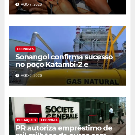
para 39,2 mil milhões Kz em
AGO 7, 2026
2025
ECONOMIA
Sonangol confirma sucesso
no poço Katambi-2 e
antecipa novo ciclo de
AGO 6, 2026
produção de gás na Bacia de
Benguela
DESTAQUES
ECONOMIA
PR autoriza empréstimo de