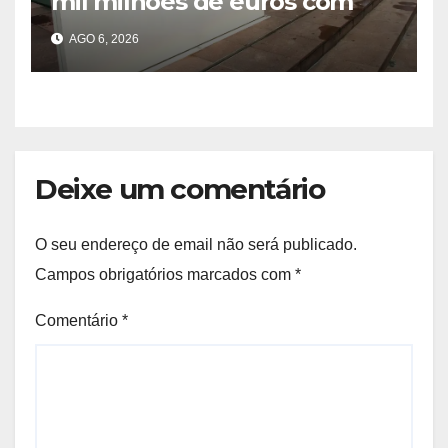
mil milhões de euros com
Société Générale para o PIP
AGO 6, 2026
Deixe um comentário
O seu endereço de email não será publicado.
Campos obrigatórios marcados com
*
Comentário
*