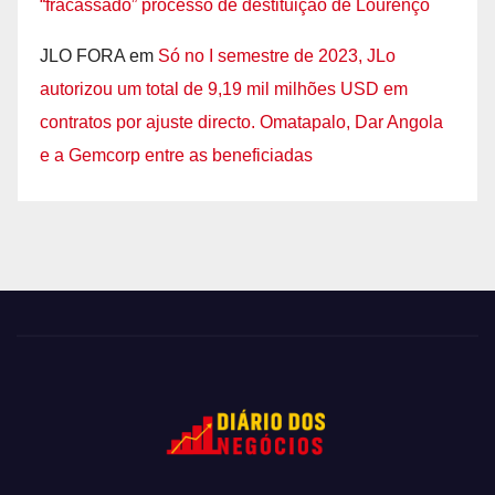
“fracassado” processo de destituição de Lourenço
JLO FORA
em
Só no I semestre de 2023, JLo
autorizou um total de 9,19 mil milhões USD em
contratos por ajuste directo. Omatapalo, Dar Angola
e a Gemcorp entre as beneficiadas