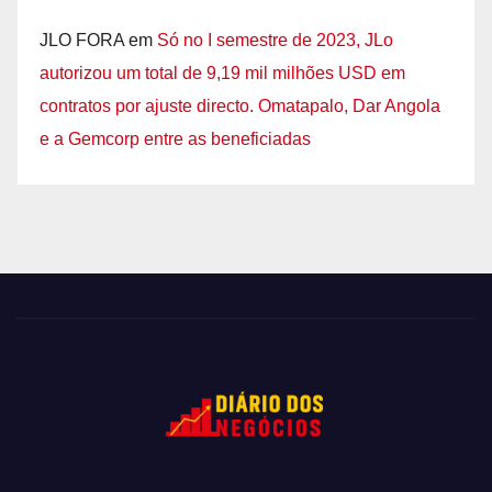
JLO FORA
em
Só no I semestre de 2023, JLo
autorizou um total de 9,19 mil milhões USD em
contratos por ajuste directo. Omatapalo, Dar Angola
e a Gemcorp entre as beneficiadas