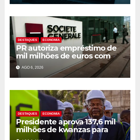
DESTAQUES
ECONOMIA
PR autoriza empréstimo de
mil milhões de euros com
Société Générale para o PIP
AGO 6, 2026
DESTAQUES
ECONOMIA
Presidente aprova 137,6 mil
milhões de kwanzas para
melhorar água em três