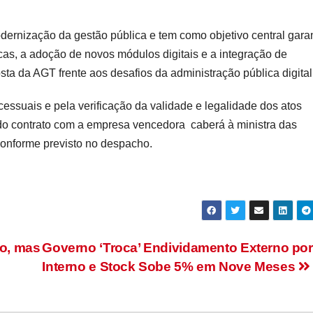
odernização da gestão pública e tem como objetivo central
garan
cas
, a
adoção de novos módulos digitais
e a
integração de
osta da AGT
frente aos desafios da
administração pública digital
cessuais
e pela
verificação da validade e legalidade dos atos
o contrato
com a empresa vencedora caberá à
ministra das
conforme previsto no despacho.
ão, mas
Governo ‘Troca’ Endividamento Externo por
Interno e Stock Sobe 5% em Nove Meses