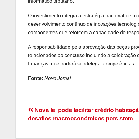
informático tributário
.
O investimento integra a estratégia nacional de m
desenvolvimento contínuo de inovações tecnológi
componentes que reforcem a capacidade de resp
A responsabilidade pela
aprovação das peças pro
relacionados ao concurso incluindo a
celebração d
Finanças
, que poderá
subdelegar competências
, 
Fonte:
Novo Jornal
Navegação
Nova lei pode facilitar crédito habitaç
desafios macroeconómicos persistem
de
artigos