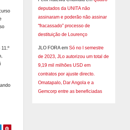
deputados da UNITA não
curso
assinaram e poderão não assinar
e
“fracassado” processo de
sso
destituição de Lourenço
JLO FORA
em
Só no I semestre
 11.º
o,
de 2023, JLo autorizou um total de
i
9,19 mil milhões USD em
contratos por ajuste directo.
Omatapalo, Dar Angola e a
tando
Gemcorp entre as beneficiadas