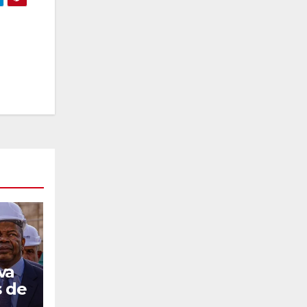
va
s de