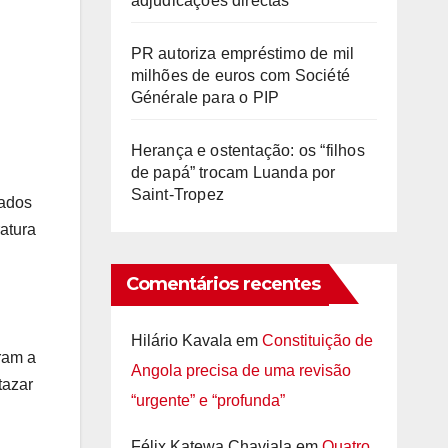
adjudicações directas
PR autoriza empréstimo de mil
milhões de euros com Société
Générale para o PIP
Herança e ostentação: os “filhos
de papá” trocam Luanda por
Saint-Tropez
vados
atura
Comentários recentes
Hilário Kavala
em
Constituição de
gram a
Angola precisa de uma revisão
tazar
“urgente” e “profunda”
Félix Katewa Chaviala
em
Quatro