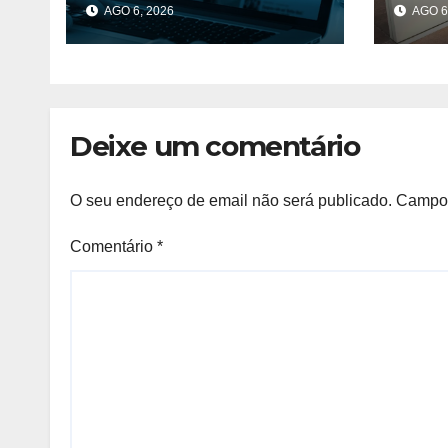
AGO 6, 2026
AGO 6
Penas podem
com 
chegar aos 10 anos
Géné
de prisão
Deixe um comentário
O seu endereço de email não será publicado.
Campos
Comentário
*