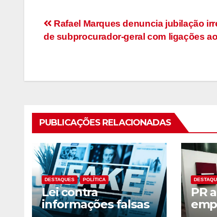
Navegação
Rafael Marques denuncia jubilação irr
de subprocurador-geral com ligações a
de
artigos
PUBLICAÇÕES RELACIONADAS
DESTAQUES
POLÍTICA
DESTAQ
Lei contra
PR a
informações falsas
empr
já está em vigor:
milh