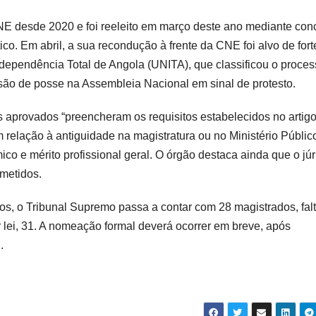
 CNE desde 2020 e foi reeleito em março deste ano mediante con
tico. Em abril, a sua recondução à frente da CNE foi alvo de fort
ndependência Total de Angola (UNITA), que classificou o proce
são de posse na Assembleia Nacional em sinal de protesto.
aprovados “preencheram os requisitos estabelecidos no artigo
lação à antiguidade na magistratura ou no Ministério Públic
o e mérito profissional geral. O órgão destaca ainda que o júr
bmetidos.
ros, o Tribunal Supremo passa a contar com 28 magistrados, fal
or lei, 31. A nomeação formal deverá ocorrer em breve, após
.