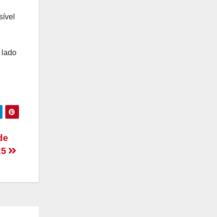
sível
 lado
de
25