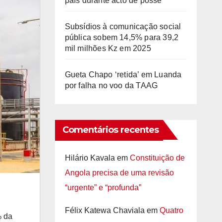
país durante acto de posse
Subsídios à comunicação social
pública sobem 14,5% para 39,2
mil milhões Kz em 2025
Gueta Chapo ‘retida’ em Luanda
por falha no voo da TAAG
Comentários recentes
Hilário Kavala
em
Constituição de
Angola precisa de uma revisão
“urgente” e “profunda”
Félix Katewa Chaviala
em
Quatro
% da