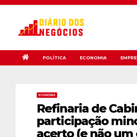
Skip
to
content
POLÍTICA
ECONOMIA
EMPRE
ECONOMIA
Refinaria de Cabi
participação mino
acerto (e não um 