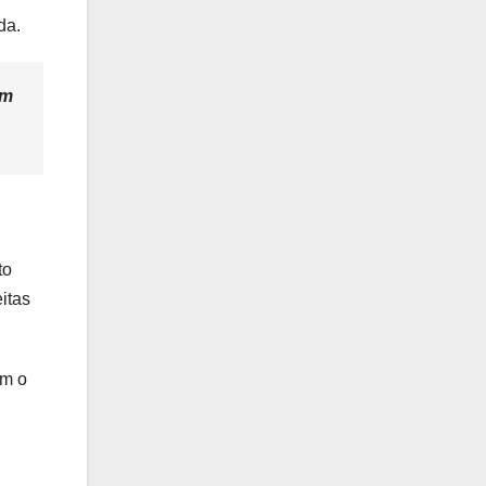
da.
um
to
itas
ém o