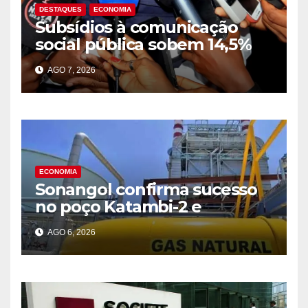
DESTAQUES
ECONOMIA
Subsídios à comunicação
social pública sobem 14,5%
para 39,2 mil milhões Kz em
AGO 7, 2026
2025
ECONOMIA
Sonangol confirma sucesso
no poço Katambi-2 e
antecipa novo ciclo de
AGO 6, 2026
produção de gás na Bacia de
Benguela