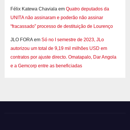
Félix Katewa Chaviala
em
Quatro deputados da
UNITA não assinaram e poderão não assinar
“fracassado” processo de destituição de Lourenço
JLO FORA
em
Só no I semestre de 2023, JLo
autorizou um total de 9,19 mil milhões USD em
contratos por ajuste directo. Omatapalo, Dar Angola
e a Gemcorp entre as beneficiadas