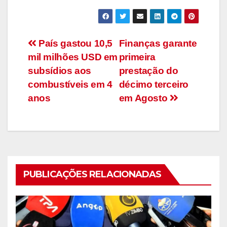
Navegação
País gastou 10,5
Finanças garante
mil milhões USD em
primeira
de
subsídios aos
prestação do
artigos
combustíveis em 4
décimo terceiro
anos
em Agosto
PUBLICAÇÕES RELACIONADAS