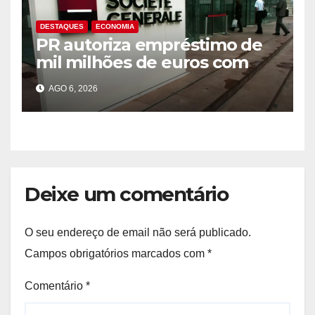
DESTAQUES
ECONOMIA
PR autoriza empréstimo de
mil milhões de euros com
Société Générale para o PIP
AGO 6, 2026
Deixe um comentário
O seu endereço de email não será publicado.
Campos obrigatórios marcados com
*
Comentário
*