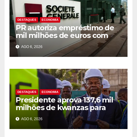
DESTAQUES
ECONOMIA
PR autoriza empréstimo de
mil milhões de euros com
Société Générale para o PIP
AGO 6, 2026
DESTAQUES
ECONOMIA
Presidente aprova 137,6 mil
milhões de kwanzas para
melhorar água em três
AGO 6, 2026
províncias