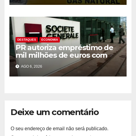
Benguela
DESTAQUES
ECONOMIA
PR autoriza empréstimo de
mil milhões de euros com
Société Générale para o PIP
AGO 6, 2026
Deixe um comentário
O seu endereço de email não será publicado.