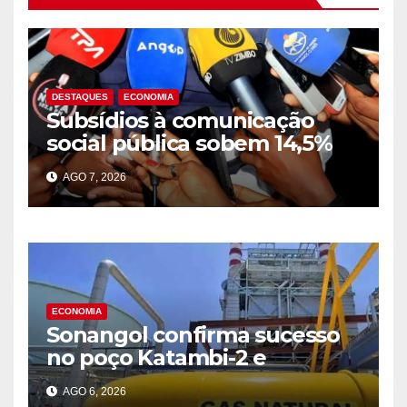
DESTAQUES
ECONOMIA
Subsídios à comunicação
social pública sobem 14,5%
para 39,2 mil milhões Kz em
AGO 7, 2026
2025
ECONOMIA
Sonangol confirma sucesso
no poço Katambi-2 e
antecipa novo ciclo de
AGO 6, 2026
produção de gás na Bacia de