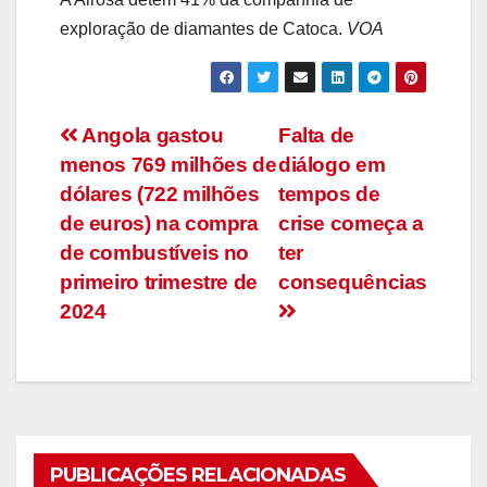
exploração de diamantes de Catoca.
VOA
Navegação
Angola gastou
Falta de
menos 769 milhões de
diálogo em
de
dólares (722 milhões
tempos de
artigos
de euros) na compra
crise começa a
de combustíveis no
ter
primeiro trimestre de
consequências
2024
PUBLICAÇÕES RELACIONADAS