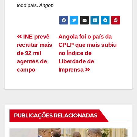
todo país.
Angop
Navegação
INE prevê
Angola foi o país da
recrutar mais
CPLP que mais subiu
de
de 92 mil
no Índice de
artigos
agentes de
Liberdade de
campo
Imprensa
PUBLICAÇÕES RELACIONADAS