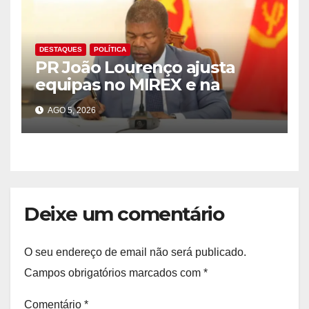
DESTAQUES
POLÍTICA
PR João Lourenço ajusta
equipas no MIREX e na
governação do Cuanza Sul
AGO 5, 2026
Deixe um comentário
O seu endereço de email não será publicado.
Campos obrigatórios marcados com
*
Comentário
*