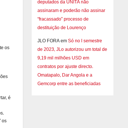
deputados da UNITA não
assinaram e poderão não assinar
“fracassado” processo de
destituição de Lourenço
JLO FORA
em
Só no I semestre
te os
de 2023, JLo autorizou um total de
9,19 mil milhões USD em
contratos por ajuste directo.
Omatapalo, Dar Angola e a
ções
Gemcorp entre as beneficiadas
tar, é
s.
” os