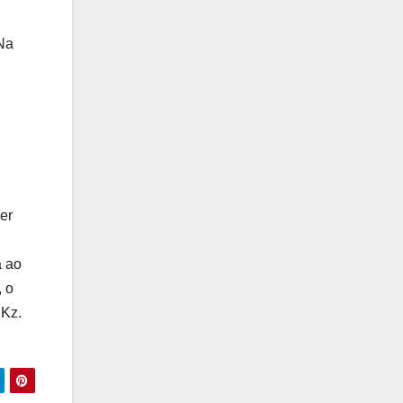
 Na
er
a ao
, o
 Kz.