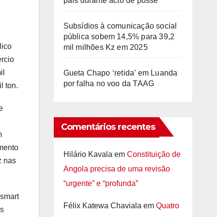
país durante acto de posse
Subsídios à comunicação social
pública sobem 14,5% para 39,2
lico
mil milhões Kz em 2025
ércio
il
Gueta Chapo ‘retida’ em Luanda
por falha no voo da TAAG
l ton.
e
Comentários recentes
m
amento
Hilário Kavala
em
Constituição de
z nas
Angola precisa de uma revisão
“urgente” e “profunda”
esmart
Félix Katewa Chaviala
em
Quatro
is