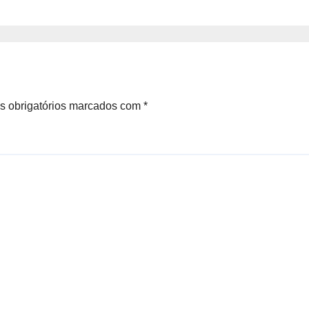
rodução de gás
Générale para o
acia de
guela
 obrigatórios marcados com
*