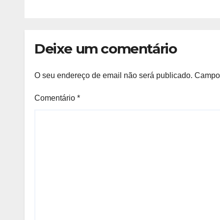
milhões Kz em 2025
de p
na B
Ben
Deixe um comentário
O seu endereço de email não será publicado.
Campos
Comentário
*