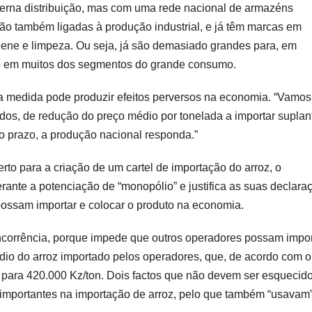
derna distribuição, mas com uma rede nacional de armazéns
tão também ligadas à produção industrial, e já têm marcas em
iene e limpeza. Ou seja, já são demasiado grandes para, em
do em muitos dos segmentos do grande consumo.
 medida pode produzir efeitos perversos na economia. “Vamos
ados, de redução do preço médio por tonelada a importar suplan
o prazo, a produção nacional responda.”
to para a criação de um cartel de importação do arroz, o
ante a potenciação de “monopólio” e justifica as suas declara
possam importar e colocar o produto na economia.
oncorrência, porque impede que outros operadores possam impor
médio do arroz importado pelos operadores, que, de acordo com o
a para 420.000 Kz/ton. Dois factos que não devem ser esquecido
o importantes na importação de arroz, pelo que também “usavam