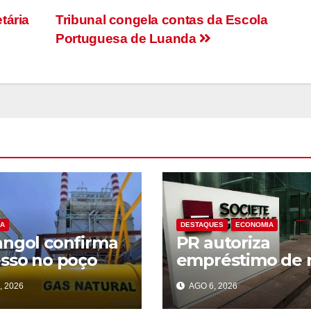
tária
Tribunal congela contas da Escola
Portuguesa de Luanda
A
DESTAQUES
ECONOMIA
ngol confirma
PR autoriza
sso no poço
empréstimo de 
mbi-2 e
milhões de euro
, 2026
AGO 6, 2026
cipa novo ciclo
com Société