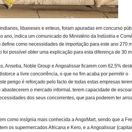
indianos, libaneses e eriteus, foram apuradas em concurso púb
 do ano, indica um comunicado do Ministério da Indústria e Com
efine como necessidades de importação para este ano 270 m
foi possível obter uma explicação para esta diferença de 30 mi
sas, Anseba, Noble Group e Angoalissar ficarem com 62,5% dest
distorce a livre concorrência, o que no fim acaba por permitir o
ste perigo é reforçado pelo facto de todas estas empresas tere
a e abastecerem o mercado informal, terem capacidade de esco
necessidades dos seus concorrentes, que para poderem ter arro
 tem como insígnia mais conhecida a AngoMart, sendo que a Fr
 tem os supermercados Africana e Kero, e a Angoalissar (capita