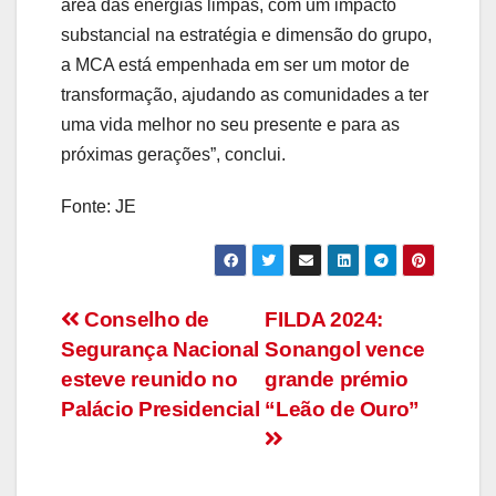
área das energias limpas, com um impacto
substancial na estratégia e dimensão do grupo,
a MCA está empenhada em ser um motor de
transformação, ajudando as comunidades a ter
uma vida melhor no seu presente e para as
próximas gerações”, conclui.
Fonte: JE
Navegação
Conselho de
FILDA 2024:
Segurança Nacional
Sonangol vence
de
esteve reunido no
grande prémio
artigos
Palácio Presidencial
“Leão de Ouro”