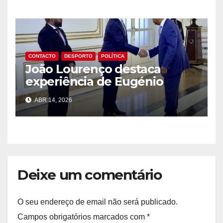
CONTACTO
DESPORTO
POLÍTICA
João Lourenço destaca
experiência de Eugénio
Laborinho
ABR 14, 2026
Deixe um comentário
O seu endereço de email não será publicado.
Campos obrigatórios marcados com
*