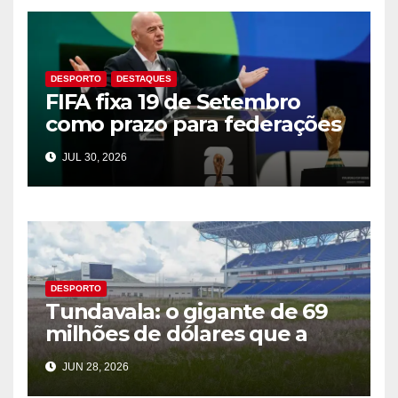
DESPORTO
DESTAQUES
FIFA fixa 19 de Setembro
como prazo para federações
aprovarem plano comercial
JUL 30, 2026
do Mundial
DESPORTO
Tundavala: o gigante de 69
milhões de dólares que a
CAF rejeitou
JUN 28, 2026