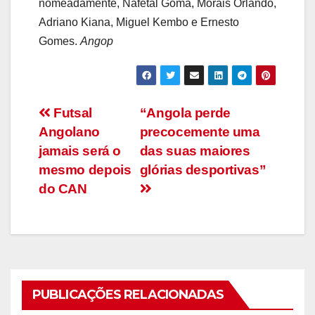
nomeadamente, Nafetal Goma, Morais Orlando,
Adriano Kiana, Miguel Kembo e Ernesto
Gomes.
Angop
Navegação
Futsal
“Angola perde
Angolano
precocemente uma
de
jamais será o
das suas maiores
artigos
mesmo depois
glórias desportivas”
do CAN
PUBLICAÇÕES RELACIONADAS