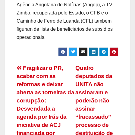
Agência Angolana de Notícias (Angop), a TV
Zimbo, recuperada pelo Estado, o CFB e o
Caminho de Ferro de Luanda (CFL) também
figuram de lista de beneficiários de subsídios
operacionais.
Navegação
Fragilizar o PR,
Quatro
acabar com as
deputados da
de
reformas e deixar
UNITA não
artigos
aberta as torneiras da
assinaram e
corrupção:
poderão não
Desvendada a
assinar
agenda por trás da
“fracassado”
iniciativa de ACJ
processo de
financiada por
destituição de