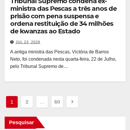
Tribunal Supremo condena ex-
ministra das Pescas a três anos de
prisão com pena suspensa e
ordena restituição de 34 milhões
de kwanzas ao Estado
JUL 23, 2026
A antiga ministra das Pescas, Victória de Barros
Neto, foi condenada nesta quarta-feira, 22 de Julho,
pelo Tribunal Supremo de…
Paginação
1
2
…
60
dos
Pesquisar
conteúdos