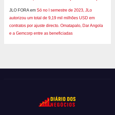
JLO FORA
em
Só no I semestre de 2023, JLo
autorizou um total de 9,19 mil milhões USD em
contratos por ajuste directo. Omatapalo, Dar Angola
e a Gemcorp entre as beneficiadas