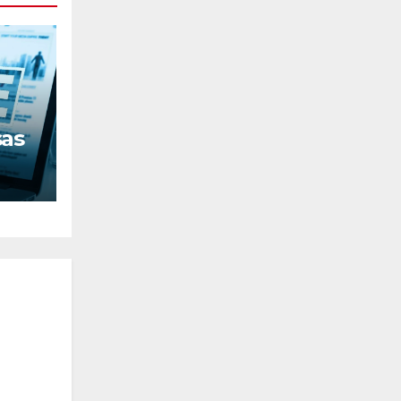
sas
nos