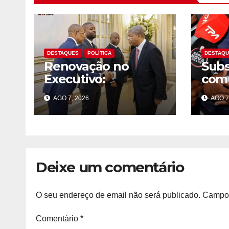
DESTAQUES
POLÍTICA
DESTAQ
Renovação no
Subs
Executivo:
comu
Presidente exige
públ
AGO 7, 2026
AGO 7
compromisso na
14,5
resolução dos
milh
problemas do país
durante acto de
posse
Deixe um comentário
O seu endereço de email não será publicado.
Campos
Comentário
*