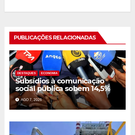
PUBLICAÇÕES RELACIONADAS
DESTAQUES
ECONOMIA
Subsídios à comunicação
social pública sobem 14,5%
para 39,2 mil milhões Kz em
AGO 7, 2026
2025