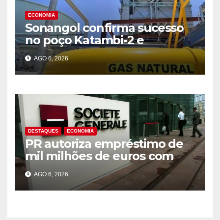
ECONOMIA
Sonangol confirma sucesso
no poço Katambi-2 e
antecipa novo ciclo de
AGO 6, 2026
produção de gás na Bacia de
Benguela
DESTAQUES
ECONOMIA
PR autoriza empréstimo de
mil milhões de euros com
Société Générale para o PIP
AGO 6, 2026