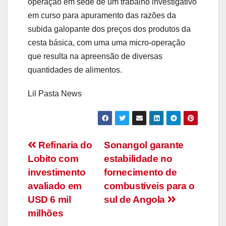
operação em sede de um trabalho investigativo
em curso para apuramento das razões da
subida galopante dos preços dos produtos da
cesta básica, com uma uma micro-operação
que resulta na apreensão de diversas
quantidades de alimentos.
Lil Pasta News
Navegação
Refinaria do
Sonangol garante
Lobito com
estabilidade no
de
investimento
fornecimento de
artigos
avaliado em
combustíveis para o
USD 6 mil
sul de Angola
milhões