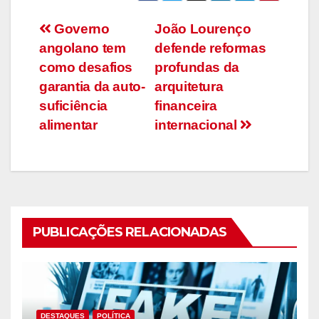
Navegação
Governo
João Lourenço
angolano tem
defende reformas
de
como desafios
profundas da
artigos
garantia da auto-
arquitetura
suficiência
financeira
alimentar
internacional
PUBLICAÇÕES RELACIONADAS
DESTAQUES
POLÍTICA