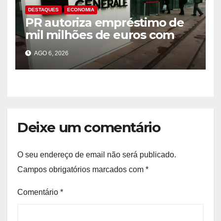
DESTAQUES
ECONOMIA
PR autoriza empréstimo de
mil milhões de euros com
Société Générale para o PIP
AGO 6, 2026
Deixe um comentário
O seu endereço de email não será publicado.
Campos obrigatórios marcados com
*
Comentário
*