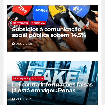
DESTAQUES
ECONOMIA
Subsídios à comunicação
social pública sobem 14,5%
para 39,2 mil milhões Kz em
AGO 7, 2026
2025
DESTAQUES
POLÍTICA
Lei contra informações falsas
já está em vigor: Penas
podem chegar aos 10 anos
AGO 6, 2026
de prisão