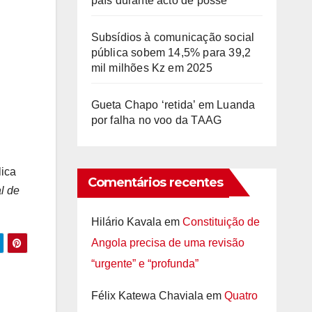
país durante acto de posse
Subsídios à comunicação social
pública sobem 14,5% para 39,2
mil milhões Kz em 2025
Gueta Chapo ‘retida’ em Luanda
por falha no voo da TAAG
lica
Comentários recentes
l de
Hilário Kavala
em
Constituição de
Angola precisa de uma revisão
“urgente” e “profunda”
Félix Katewa Chaviala
em
Quatro