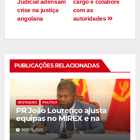
Judicial adensam
cargo e colabore
crise na justiça
com as
angolana
autoridades
PUBLICAÇÕES RELACIONADAS
DESTAQUES
POLÍTICA
PR João Lourenço ajusta
equipas no MIREX e na
governação do Cuanza Sul
AGO 5, 2026