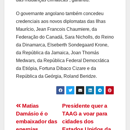
O governante angolano também concedeu
credenciais aos novos diplomatas das Ilhas
Maurício, Jean Francois Chaumiere, da
Federação do Canadá, Sara Nicholls, do Reino
da Dinamarca, Elseberth Sondegaard Krone,
da República da Jamaica, Joan Thomás
Medwars, da República Federal Democrática
da Etiópia, Fortuna Dibaco Cizare e da
República da Geórgia, Roland Beridze.
Navegação
Matias
Presidente quer a
Damásio é o
TAAG a voar para
de
embaixador das
cidades dos
energias
Estados Unidos da