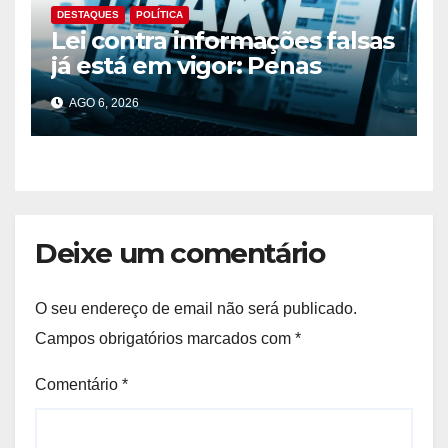
DESTAQUES
POLÍTICA
Lei contra informações falsas
já está em vigor: Penas
podem chegar aos 10 anos
AGO 6, 2026
de prisão
Deixe um comentário
O seu endereço de email não será publicado.
Campos obrigatórios marcados com
*
Comentário
*