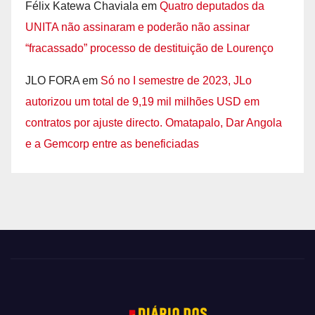
Félix Katewa Chaviala
em
Quatro deputados da
UNITA não assinaram e poderão não assinar
“fracassado” processo de destituição de Lourenço
JLO FORA
em
Só no I semestre de 2023, JLo
autorizou um total de 9,19 mil milhões USD em
contratos por ajuste directo. Omatapalo, Dar Angola
e a Gemcorp entre as beneficiadas