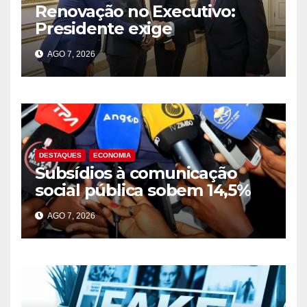
Renovação no Executivo:
Presidente exige
compromisso na resolução
AGO 7, 2026
dos problemas do país
durante acto de posse
DESTAQUES
ECONOMIA
Subsídios à comunicação
social pública sobem 14,5%
para 39,2 mil milhões Kz em
AGO 7, 2026
2025