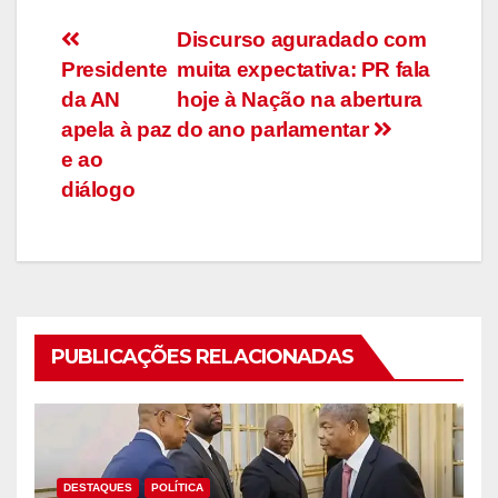
Navegação
Discurso aguradado com
Presidente
muita expectativa: PR fala
de
da AN
hoje à Nação na abertura
artigos
apela à paz
do ano parlamentar
e ao
diálogo
PUBLICAÇÕES RELACIONADAS
DESTAQUES
POLÍTICA