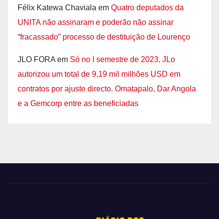
Félix Katewa Chaviala
em
Quatro deputados da
UNITA não assinaram e poderão não assinar
“fracassado” processo de destituição de Lourenço
JLO FORA
em
Só no I semestre de 2023, JLo
autorizou um total de 9,19 mil milhões USD em
contratos por ajuste directo. Omatapalo, Dar Angola
e a Gemcorp entre as beneficiadas