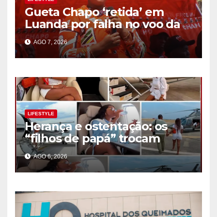
Gueta Chapo ‘retida’ em
Luanda por falha no voo da
TAAG
AGO 7, 2026
LIFESTYLE
Herança e ostentação: os
“filhos de papá” trocam
Luanda por Saint-Tropez
AGO 6, 2026