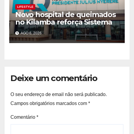
LIFESTYLE
Novo hospital de queimados
no Kilamba reforça Sistema
Nacional de Saúde e laços
AGO 6, 2026
com a Tanzânia
Deixe um comentário
O seu endereço de email não será publicado.
Campos obrigatórios marcados com
*
Comentário
*