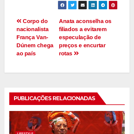
Navegação
Corpo do
Anata aconselha os
nacionalista
filiados a evitarem
de
França Van-
especulação de
artigos
Dúnem chega
preços e encurtar
ao país
rotas
PUBLICAÇÕES RELACIONADAS
LIFESTYLE