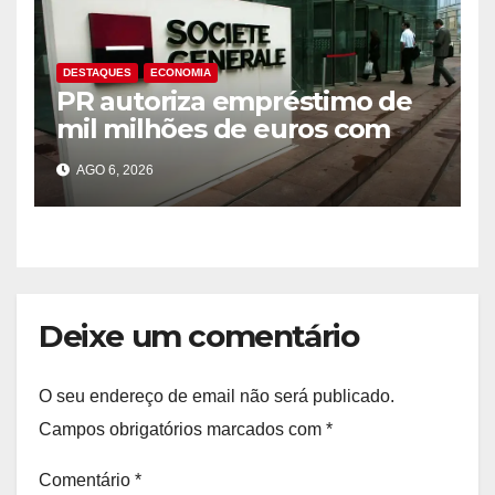
DESTAQUES
ECONOMIA
PR autoriza empréstimo de
mil milhões de euros com
Société Générale para o PIP
AGO 6, 2026
Deixe um comentário
O seu endereço de email não será publicado.
Campos obrigatórios marcados com
*
Comentário
*