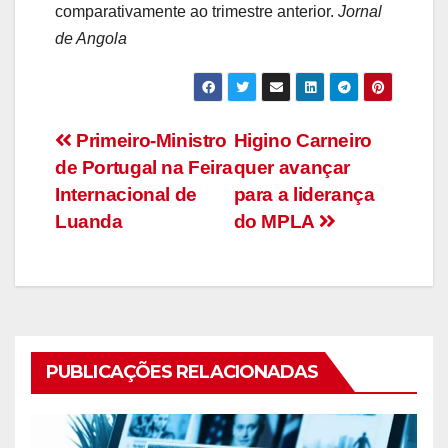
comparativamente ao trimestre anterior.
Jornal
de Angola
Navegação
Primeiro-Ministro
Higino Carneiro
de Portugal na Feira
quer avançar
de
Internacional de
para a liderança
artigos
Luanda
do MPLA
PUBLICAÇÕES RELACIONADAS