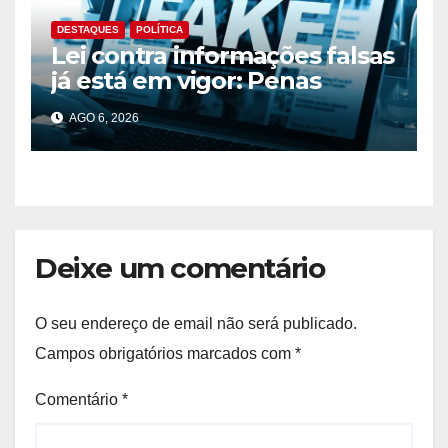
DESTAQUES
POLÍTICA
Lei contra informações falsas
já está em vigor: Penas
podem chegar aos 10 anos
AGO 6, 2026
de prisão
Deixe um comentário
O seu endereço de email não será publicado.
Campos obrigatórios marcados com
*
Comentário
*