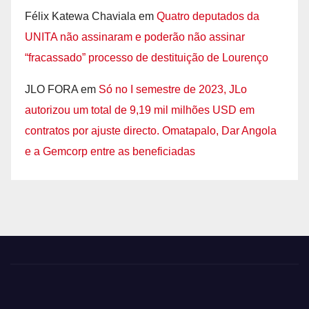
Félix Katewa Chaviala
em
Quatro deputados da
UNITA não assinaram e poderão não assinar
“fracassado” processo de destituição de Lourenço
JLO FORA
em
Só no I semestre de 2023, JLo
autorizou um total de 9,19 mil milhões USD em
contratos por ajuste directo. Omatapalo, Dar Angola
e a Gemcorp entre as beneficiadas