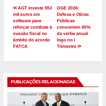
Navegação
AGT investe 552
OGE 2026:
mil euros em
Defesa e Obras
de
software para
Públicas
artigos
reforçar combate à
consomem 65%
evasão fiscal no
da verba anual
âmbito do acordo
logo no I
FATCA
Trimestre
PUBLICAÇÕES RELACIONADAS