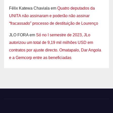
Félix Katewa Chaviala
em
Quatro deputados da
UNITA não assinaram e poderão não assinar
“fracassado” processo de destituição de Lourenço
JLO FORA
em
Só no I semestre de 2023, JLo
autorizou um total de 9,19 mil milhões USD em
contratos por ajuste directo. Omatapalo, Dar Angola
e a Gemcorp entre as beneficiadas