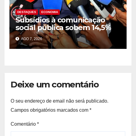
DESTAQUES
ECONOMIA
Subsídios à comunicação
social pública sobem 14,5%
para 39,2 mil milhões Kz em
AGO 7, 2026
2025
Deixe um comentário
O seu endereço de email não será publicado.
Campos obrigatórios marcados com
*
Comentário
*