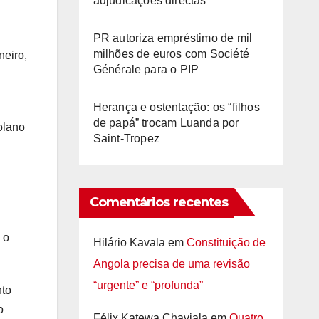
adjudicações directas
PR autoriza empréstimo de mil
milhões de euros com Société
neiro,
Générale para o PIP
Herança e ostentação: os “filhos
de papá” trocam Luanda por
olano
Saint-Tropez
Comentários recentes
 o
Hilário Kavala
em
Constituição de
Angola precisa de uma revisão
“urgente” e “profunda”
nto
o
Félix Katewa Chaviala
em
Quatro