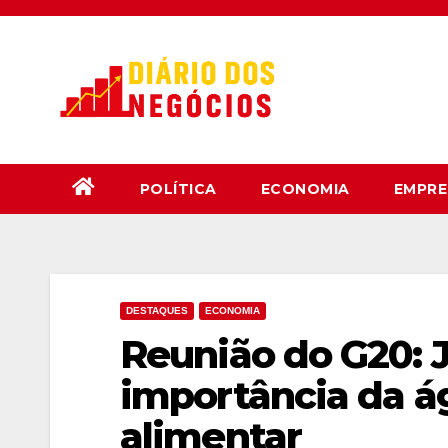
Skip
to
content
POLÍTICA
ECONOMIA
EMPRE
DESTAQUES
ECONOMIA
Reunião do G20: 
importância da á
alimentar