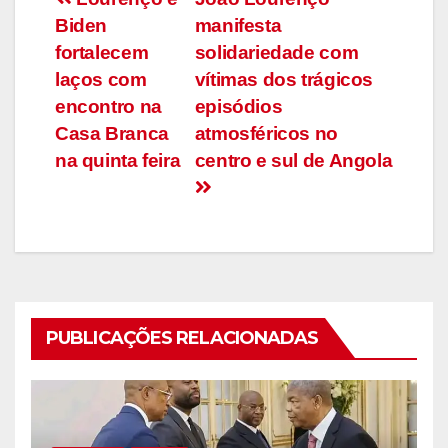
Navegação
Biden
manifesta
de
fortalecem
solidariedade com
artigos
laços com
vítimas dos trágicos
encontro na
episódios
Casa Branca
atmosféricos no
na quinta feira
centro e sul de Angola
PUBLICAÇÕES RELACIONADAS