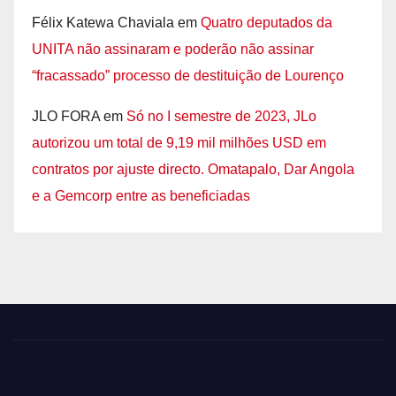
Félix Katewa Chaviala
em
Quatro deputados da
UNITA não assinaram e poderão não assinar
“fracassado” processo de destituição de Lourenço
JLO FORA
em
Só no I semestre de 2023, JLo
autorizou um total de 9,19 mil milhões USD em
contratos por ajuste directo. Omatapalo, Dar Angola
e a Gemcorp entre as beneficiadas