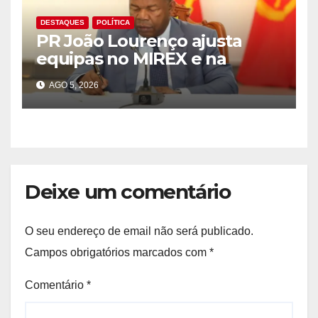
DESTAQUES
POLÍTICA
PR João Lourenço ajusta
equipas no MIREX e na
governação do Cuanza Sul
AGO 5, 2026
Deixe um comentário
O seu endereço de email não será publicado.
Campos obrigatórios marcados com
*
Comentário
*