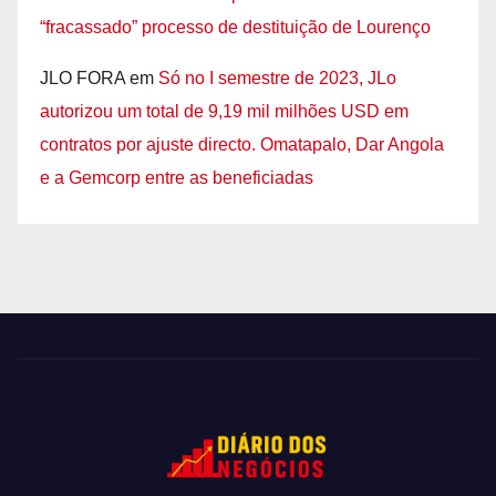
“fracassado” processo de destituição de Lourenço
JLO FORA
em
Só no I semestre de 2023, JLo
autorizou um total de 9,19 mil milhões USD em
contratos por ajuste directo. Omatapalo, Dar Angola
e a Gemcorp entre as beneficiadas