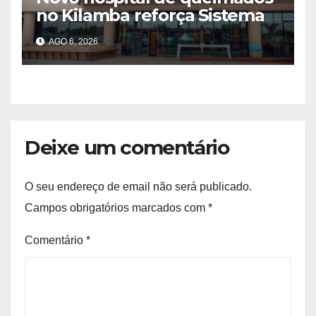
no Kilamba reforça Sistema
Nacional de Saúde e laços
AGO 6, 2026
com a Tanzânia
Deixe um comentário
O seu endereço de email não será publicado.
Campos obrigatórios marcados com
*
Comentário
*