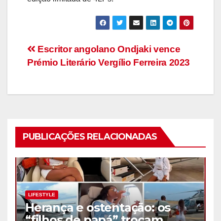
Navegação
Escritor angolano Ondjaki vence
Prémio Literário Vergílio Ferreira 2023
de
artigos
PUBLICAÇÕES RELACIONADAS
LIFESTYLE
Herança e ostentação: os
“filhos de papá” trocam