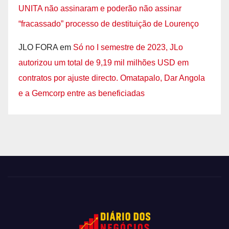
UNITA não assinaram e poderão não assinar
“fracassado” processo de destituição de Lourenço
JLO FORA
em
Só no I semestre de 2023, JLo
autorizou um total de 9,19 mil milhões USD em
contratos por ajuste directo. Omatapalo, Dar Angola
e a Gemcorp entre as beneficiadas