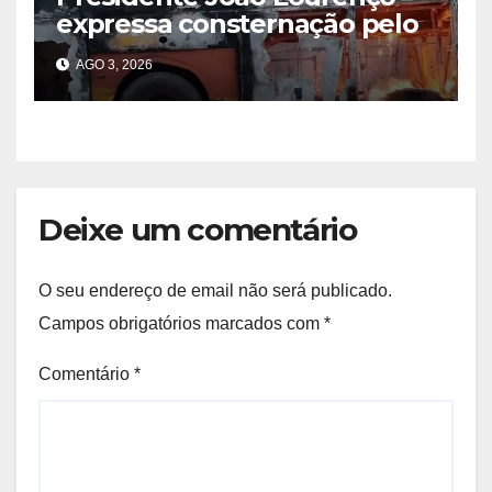
expressa consternação pelo
acidente na EN-100 no
AGO 3, 2026
Cuanza Sul
Deixe um comentário
O seu endereço de email não será publicado.
Campos obrigatórios marcados com
*
Comentário
*