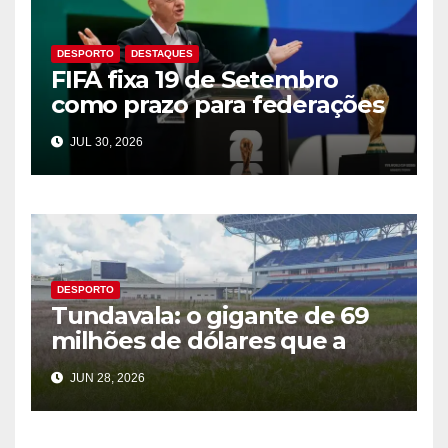
DESPORTO
DESTAQUES
FIFA fixa 19 de Setembro
como prazo para federações
aprovarem plano comercial
JUL 30, 2026
do Mundial
DESPORTO
Tundavala: o gigante de 69
milhões de dólares que a
CAF rejeitou
JUN 28, 2026