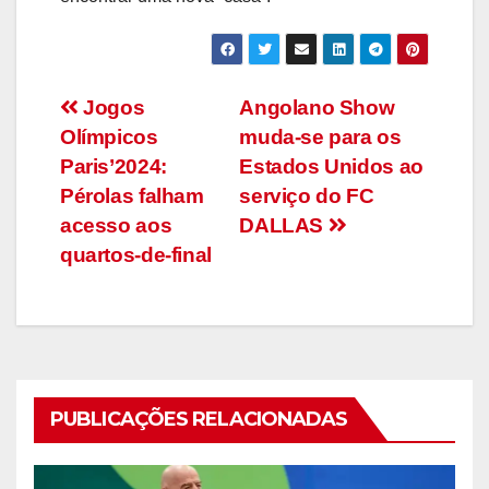
Navegação
Jogos
Angolano Show
Olímpicos
muda-se para os
de
Paris’2024:
Estados Unidos ao
artigos
Pérolas falham
serviço do FC
acesso aos
DALLAS
quartos-de-final
PUBLICAÇÕES RELACIONADAS