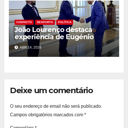
CONTACTO
DESPORTO
POLÍTICA
João Lourenço destaca
experiência de Eugénio
Laborinho
ABR 14, 2026
Deixe um comentário
O seu endereço de email não será publicado.
Campos obrigatórios marcados com
*
Comentário
*