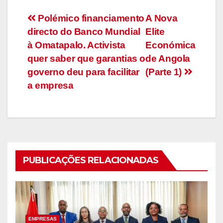
Navegação
Polémico financiamento
A Nova
directo do Banco Mundial
Elite
de
à Omatapalo. Activista
Económica
artigos
quer saber que garantias o
de Angola
governo deu para facilitar
(Parte 1)
a empresa
PUBLICAÇÕES RELACIONADAS
EMPRESAS