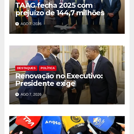
TAAG fecha 2025 com
prejuízo de 144,7 milhões
USD; KPMG mantém
AGO 7, 2026
reservas sobre as contas
DESTAQUES
POLÍTICA
Renovação no Executivo:
Presidente exige
compromisso na resolução
AGO 7, 2026
dos problemas do país
durante acto de posse