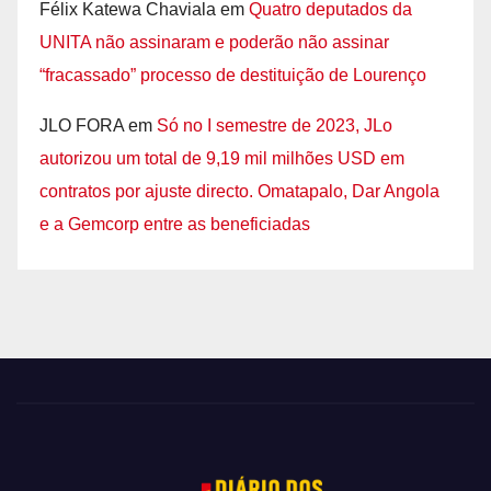
Félix Katewa Chaviala
em
Quatro deputados da
UNITA não assinaram e poderão não assinar
“fracassado” processo de destituição de Lourenço
JLO FORA
em
Só no I semestre de 2023, JLo
autorizou um total de 9,19 mil milhões USD em
contratos por ajuste directo. Omatapalo, Dar Angola
e a Gemcorp entre as beneficiadas