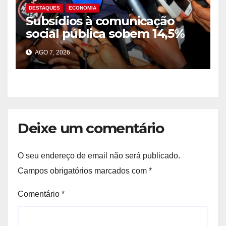
DESTAQUES
ECONOMIA
Subsídios à comunicação
social pública sobem 14,5%
para 39,2 mil milhões Kz em
AGO 7, 2026
2025
Deixe um comentário
O seu endereço de email não será publicado.
Campos obrigatórios marcados com
*
Comentário
*