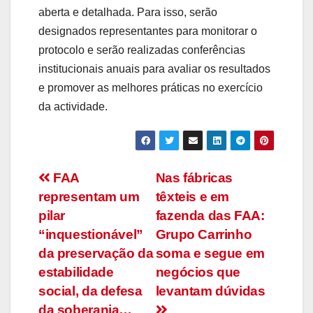
aberta e detalhada. Para isso, serão
designados representantes para monitorar o
protocolo e serão realizadas conferências
institucionais anuais para avaliar os resultados
e promover as melhores práticas no exercício
da actividade.
Navegação
FAA
Nas fábricas
representam um
têxteis e em
de
pilar
fazenda das FAA:
artigos
“inquestionável”
Grupo Carrinho
da preservação da
soma e segue em
estabilidade
negócios que
social, da defesa
levantam dúvidas
da soberania…